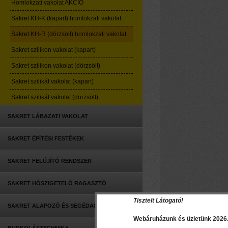
Homlokzati vakolat AKCIÓ
Sakret KH-K (kapart) homlokzati vakolat
Sakret KH-R (dörzsölt) homlokzati vakolat
Sakret szilikon vakolat (kapart)
Sakret szilikon vakolat (dörzsölt)
Sakret szilikát vakolat (kapart)
Sakret szilikát vakolat (dörzsölt)
SAKRET LÁBAZATI VAKOLAT
SAKRET ÉPÍTÉSI FESTÉKEK
SAKRET FELÚJÍTÓ RENDSZER
SAKRET HŐSZIGETELŐ RAGASZTÓ
Tisztelt Látogató!
SAKRET ALAPOZÓ ÉS SEGÉDANYAGOK
Webáruházunk és üzletünk 2026. 0