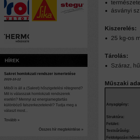
természet
ásványi sz
Kiszerelés:
25 kg-os 
Tárolás:
HÍREK
Száraz, hű
Sakret homlokzati rendszer ismertetése
2020-10-12
Műszaki ada
Miből is áll a (Sakret) hőszigetelési rétegrend?
Mit is válasszak homlokzati rendszerek
esetén? Mennyi az energiamegtartás
Anyagigény:
különböző falszerkezeteknél? Tudja meg a
választ most...
Struktúra:
Tovább »
Felület:
Összes hír megtekintése »
Testsűrűség:
Feldolgozási hőmér