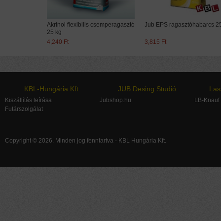
rol
Akrinol flexibilis csemperagasztó
Jub EPS ragasztóhabarcs 2
25 kg
4,240 Ft
3,815 Ft
ÉPÍTÉSI FESTÉKEK
KBL-Hungária Kft.
JUB Desing Studió
Las
Kiszállítás leírása
Jubshop.hu
LB-Knauf
Futárszolgálat
Copyright © 2026. Minden jog fenntartva - KBL Hungária Kft.
FELÚJÍTÓRENDSZEREK