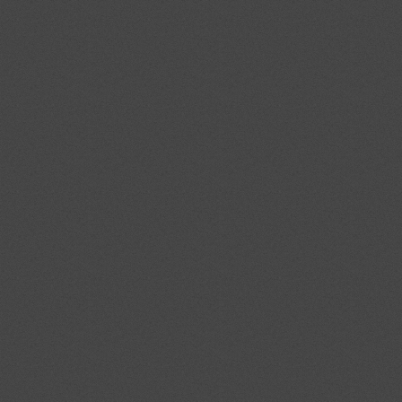
HŐSZIGETELŐ RENDSZER
BURKOLÁS TECHNIKA