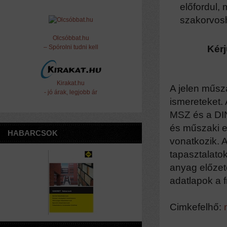
előfordul,
m
szakorvos
Olcsóbbat.hu
– Spórolni tudni kell
Kérj
Kirakat.hu
A jelen műsz
- jó árak, legjobb ár
ismereteket.
MSZ és a DIN
és műszaki el
HABARCSOK
vonatkozik. A
tapasztalato
anyag előzet
adatlapok a f
Cimkefelhő:
m