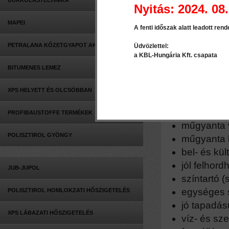
BURKOLÁSTECHNIKA
Nyitás: 2024. 08.
MAPEI
A fenti időszak alatt leadott rend
Leírás
Kapcsolódó 
PETRALANA KŐZETGYAPOT AKCIÓ
Üdvözlettel:
a KBL-Hungária Kft. csapata
Sakret KH
BITUMENES LEMEZ
műgyanta
XPS HELYETT ÉS OLCSÓBBAN
Tulajdonság
PROFIBAUSTOFFE TERMÉKEK
műgyanta 
POLISZTIROL GYÖNGY
műgyanta k
bel- és kült
jól felhord
JUB-JUPOL
színtartó 
egységes s
POLISZTIROL HOMLOKZATI HŐSZIGETELÉS
jó tapadás
XPS LÁBAZATI HŐSZIGETELÉS
víz- és sz