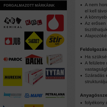
A nem hord
FORGALMAZOTT MÁRKÁINK
el kell távo
A könnyebb
Az erősen
tisztíthatj
Alapozóké
Feldolgozás
Ha szükség
A felületr
vastagsá
Száradás e
strukturálj
Anyagösszet
folyékony 