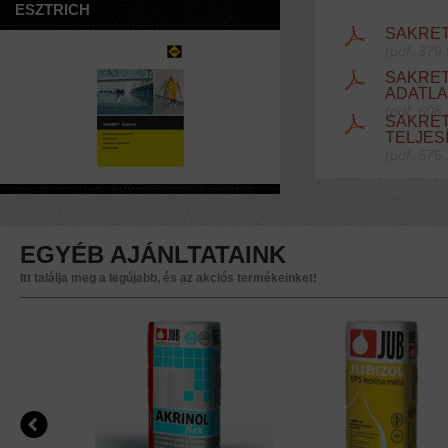
ESZTRICH
SAKRET
(pdf, 379
SAKRET
ADATL
(pdf, 608
SAKRET
TELJES
(pdf, 575
VAKOLATOK
EGYÉB AJÁNLTATAINK
Itt találja meg a legújabb, és az akciós termékeinket!
FEDŐVAKOLAT