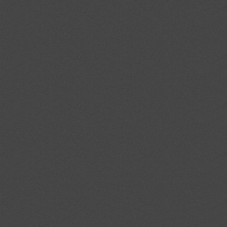
TÉRBURKOLÁS
BETON- ÉS CSATORNATECHNIKA