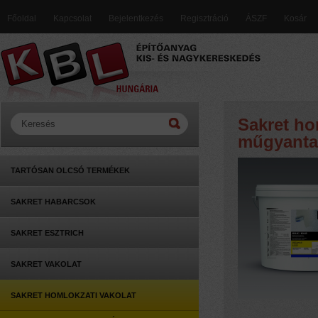
Főoldal
Kapcsolat
Bejelentkezés
Regisztráció
ÁSZF
Kosár
Sakret ho
műgyantav
TARTÓSAN OLCSÓ TERMÉKEK
SAKRET HABARCSOK
SAKRET ESZTRICH
SAKRET VAKOLAT
SAKRET HOMLOKZATI VAKOLAT