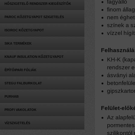
fagyálló
HŐSZIGETELŐ RENDSZER KIEGÉSZÍTŐK
finom álla
nem éghet
PAROC KŐZETGYAPOT SZIGETELÉS
színek a s
ISOROC KŐZETGYAPOT
vízzel hígí
SIKA TERMÉKEK
Felhasználás
KNAUF INSULATION KŐZETGYAPOT
KH-K (kapa
rendszer e
ÉPÍTŐIPARI FÓLIÁK
ásványi al
betonfelül
STEGU FALBURKOLAT
gipszkarto
PURHAB
Felület-elők
PROFI VAKOLATOK
Az alapfel
VÍZSZIGETELÉS
pormentesn
szilikontól