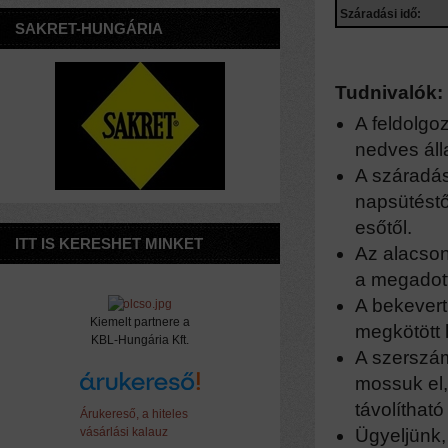
Száradási idő:
SAKRET-HUNGÁRIA
Tudnivalók:
A feldolgo
nedves ál
A száradás
napsütéstő
esőtől.
ITT IS KERESHET MINKET
Az alacson
a
megadott 
A bekevert
Kiemelt partnere a
megkötött
KBL-Hungária Kft.
A szerszám
mossuk
el
távolítható 
Árukereső, a hiteles
vásárlási kalauz
Ügyeljünk,