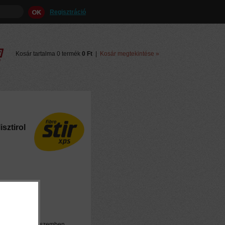
Regisztráció
Kosár tartalma 0 termék
0 Ft
|
Kosár megtekintése »
isztirol
n
 ingadozásokkal szemben