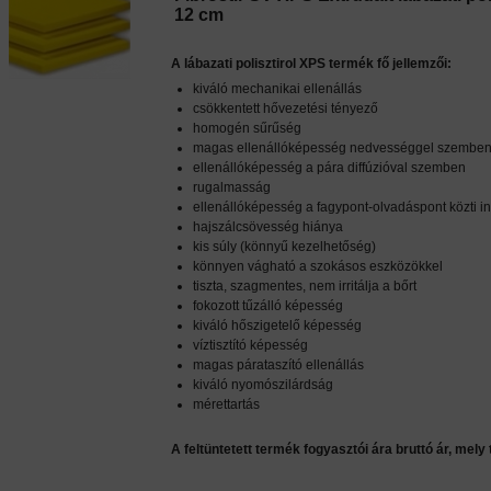
12 cm
A lábazati polisztirol XPS termék fő jellemzői:
kiváló mechanikai ellenállás
csökkentett hővezetési tényező
homogén sűrűség
magas ellenállóképesség nedvességgel szembe
ellenállóképesség a pára diffúzióval szemben
rugalmasság
ellenállóképesség a fagypont-olvadáspont közti
hajszálcsövesség hiánya
kis súly (könnyű kezelhetőség)
könnyen vágható a szokásos eszközökkel
tiszta, szagmentes, nem irritálja a bőrt
fokozott tűzálló képesség
kiváló hőszigetelő képesség
víztisztító képesség
magas párataszító ellenállás
kiváló nyomószilárdság
mérettartás
A feltüntetett termék fogyasztói ára bruttó ár, mely