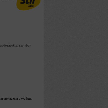
n
 ingadozásokkal szemben
 tartalmazza a 27% áfát.