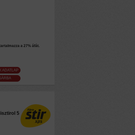
 tartalmazza a 27% áfát.
K ADATLAP
sztirol 5