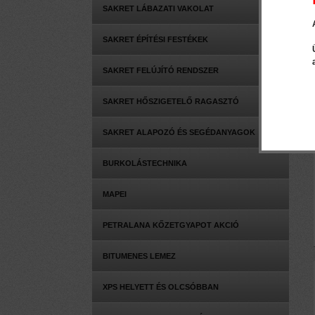
SAKRET LÁBAZATI VAKOLAT
SAKRET ÉPÍTÉSI FESTÉKEK
SAKRET FELÚJÍTÓ RENDSZER
SAKRET HŐSZIGETELŐ RAGASZTÓ
SAKRET ALAPOZÓ ÉS SEGÉDANYAGOK
BURKOLÁSTECHNIKA
MAPEI
PETRALANA KŐZETGYAPOT AKCIÓ
BITUMENES LEMEZ
XPS HELYETT ÉS OLCSÓBBAN