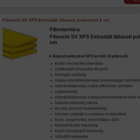
Fibrostir SV XPS Extrudált lábazati polisztirol 6 cm
Fibrotermica
Fibrostir SV XPS Extrudált lábazati poli
cm
A lábazati polisztirol XPS termék fő jellemzői:
kiváló mechanikai ellenállás
csökkentett hővezetési tényező
homogén sűrűség
magas ellenállóképesség nedvességgel szembe
ellenállóképesség a pára diffúzióval szemben
rugalmasság
ellenállóképesség a fagypont-olvadáspont közti
hajszálcsövesség hiánya
kis súly (könnyű kezelhetőség)
könnyen vágható a szokásos eszközökkel
tiszta, szagmentes, nem irritálja a bőrt
fokozott tűzálló képesség
kiváló hőszigetelő képesség
víztisztító képesség