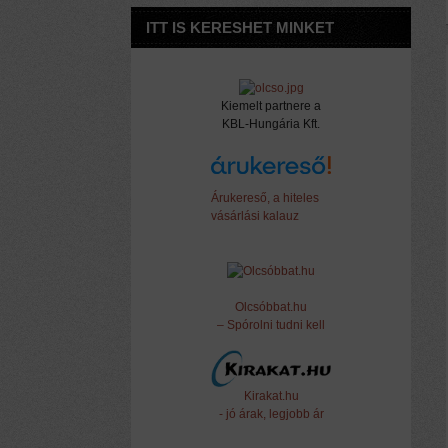
ITT IS KERESHET MINKET
Kiemelt partnere a
KBL-Hungária Kft.
Árukereső, a hiteles
vásárlási kalauz
Olcsóbbat.hu
– Spórolni tudni kell
Kirakat.hu
- jó árak, legjobb ár