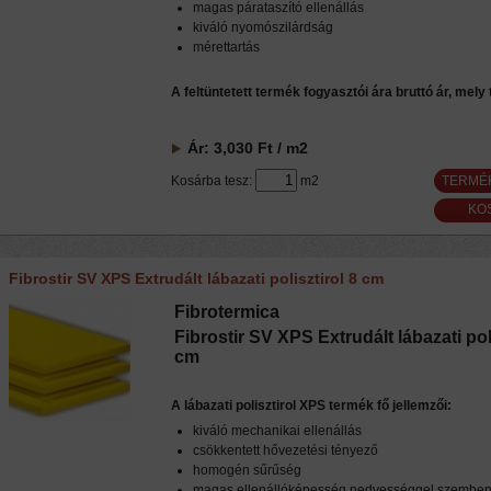
magas párataszító ellenállás
kiváló nyomószilárdság
mérettartás
A feltüntetett termék fogyasztói ára bruttó ár, mely
Ár:
3,030
Ft
/ m2
Kosárba tesz:
m2
TERMÉ
Fibrostir SV XPS Extrudált lábazati polisztirol 8 cm
Fibrotermica
Fibrostir SV XPS Extrudált lábazati poli
cm
A lábazati polisztirol XPS termék fő jellemzői:
kiváló mechanikai ellenállás
csökkentett hővezetési tényező
homogén sűrűség
magas ellenállóképesség nedvességgel szembe