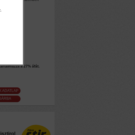
.
 tartalmazza a 27% áfát.
K ADATLAP
isztirol