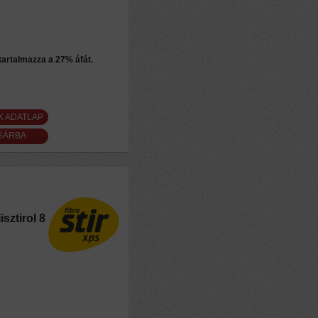
 tartalmazza a 27% áfát.
K ADATLAP
sztirol 8
n