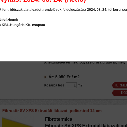
hajszálcsövesség hiánya
A fenti időszak alatt leadott rendelések feldolgozására 2024. 08. 24.-től kerül sor
kis súly (könnyű kezelhetőség)
könnyen vágható a szokásos eszközökkel
Üdvözlettel:
tiszta, szagmentes, nem irritálja a bőrt
a KBL-Hungária Kft. csapata
fokozott tűzálló képesség
kiváló hőszigetelő képesség
víztisztító képesség
magas párataszító ellenállás
kiváló nyomószilárdság
mérettartás
A feltüntetett termék fogyasztói ára bruttó ár, mely
Ár:
5,050
Ft
/ m2
Kosárba tesz:
m2
TERMÉ
Fibrostir SV XPS Extrudált lábazati polisztirol 12 cm
Fibrotermica
Fibrostir SV XPS Extrudált lábazati pol