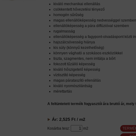
kiváló mechanikai ellenállás
csökkentett hővezetési tényező
homogén sűrűség
magas ellenállóképesség nedvességgel szembe
ellenállóképesség a pára diffúzióval szemben
rugalmasság
ellenállóképesség a fagypont-olvadáspont közti
hajszálcsövesség hiánya
kis súly (könnyű kezelhetőség)
könnyen vágható a szokásos eszközökkel
tiszta, szagmentes, nem irritálja a bőrt
fokozott tűzálló képesség
kiváló hőszigetelő képesség
víztisztító képesség
magas párataszító ellenállás
kiváló nyomószilárdság
mérettartás
A feltüntetett termék fogyasztói ára bruttó ár, mely
Ár:
2,525
Ft
/ m2
Kosárba tesz:
m2
TERMÉ