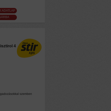
K ADATLAP
sztirol 4
n
 ingadozásokkal szemben