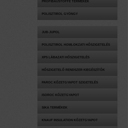
PROFIBAUSTOFFE TERMÉKEK
POLISZTIROL GYÖNGY
JUB-JUPOL
POLISZTIROL HOMLOKZATI HŐSZIGETELÉS
XPS LÁBAZATI HŐSZIGETELÉS
HŐSZIGETELŐ RENDSZER KIEGÉSZÍTŐK
PAROC KŐZETGYAPOT SZIGETELÉS
ISOROC KŐZETGYAPOT
SIKA TERMÉKEK
KNAUF INSULATION KŐZETGYAPOT