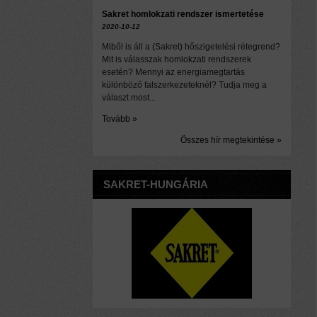
Sakret homlokzati rendszer ismertetése
2020-10-12
Miből is áll a (Sakret) hőszigetelési rétegrend?
Mit is válasszak homlokzati rendszerek
esetén? Mennyi az energiamegtartás
különböző falszerkezeteknél? Tudja meg a
választ most...
Tovább »
Összes hír megtekintése »
SAKRET-HUNGÁRIA