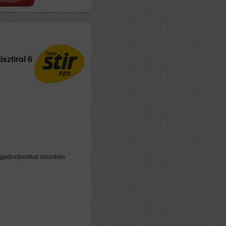
sztirol 6
n
 ingadozásokkal szemben