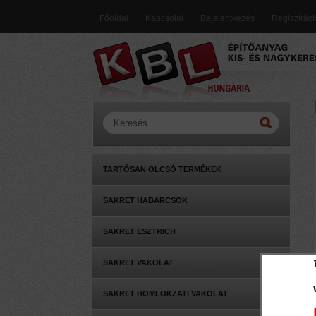
Főoldal
Kapcsolat
Bejelentkezés
Regisztrác
TARTÓSAN OLCSÓ TERMÉKEK
SAKRET HABARCSOK
SAKRET ESZTRICH
SAKRET VAKOLAT
SAKRET HOMLOKZATI VAKOLAT