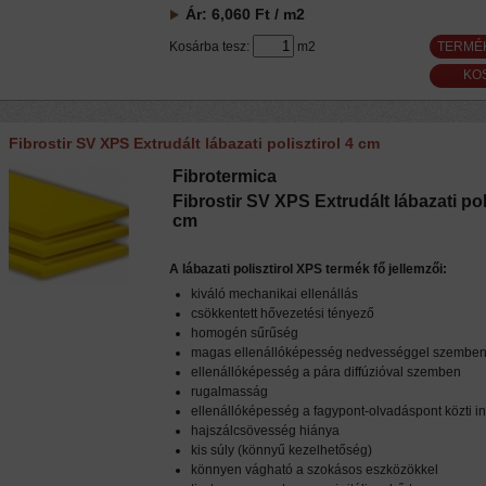
Ár:
6,060
Ft
/ m2
Kosárba tesz:
m2
TERMÉ
Fibrostir SV XPS Extrudált lábazati polisztirol 4 cm
Fibrotermica
Fibrostir SV XPS Extrudált lábazati poli
cm
A lábazati polisztirol XPS termék fő jellemzői:
kiváló mechanikai ellenállás
csökkentett hővezetési tényező
homogén sűrűség
magas ellenállóképesség nedvességgel szembe
ellenállóképesség a pára diffúzióval szemben
rugalmasság
ellenállóképesség a fagypont-olvadáspont közti
hajszálcsövesség hiánya
kis súly (könnyű kezelhetőség)
könnyen vágható a szokásos eszközökkel