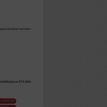
n
 ingadozásokkal szemben
 tartalmazza a 27% áfát.
K ADATLAP