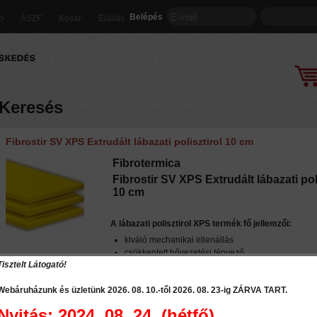
Belépés
ió
ÁSZF
Kosár
Elállás
Keresés
Fibrostir SV XPS Extrudált lábazati polisztirol 10 cm
Fibrotermica
Fibrostir SV XPS Extrudált lábazati pol
10 cm
A lábazati polisztirol XPS termék fő jellemzői:
kiváló mechanikai ellenállás
csökkentett hővezetési tényező
Tisztelt Látogató!
homogén sűrűség
magas ellenállóképesség nedvességgel szembe
Webáruházunk és üzletünk 2026. 08. 10.-től 2026. 08. 23-ig
ZÁRVA TART
.
ellenállóképesség a pára diffúzióval szemben
rugalmasság
Nyitás: 2024. 08. 24. (hétfő)
ellenállóképesség a fagypont-olvadáspont közti