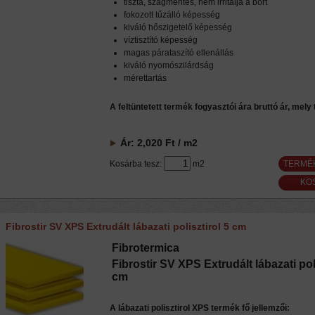
tiszta, szagmentes, nem irritálja a bőrt
fokozott tűzálló képesség
kiváló hőszigetelő képesség
víztisztító képesség
magas párataszító ellenállás
kiváló nyomószilárdság
mérettartás
A feltüntetett termék fogyasztói ára bruttó ár, mely
Ár:
2,020
Ft
/ m2
Kosárba tesz:
m2
TERMÉ
Fibrostir SV XPS Extrudált lábazati polisztirol 5 cm
Fibrotermica
Fibrostir SV XPS Extrudált lábazati poli
cm
A lábazati polisztirol XPS termék fő jellemzői: