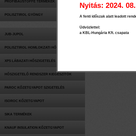
PROFIBAUSTOFFE TERMÉKEK
falon tört
Nyitás: 2024. 08.
falburkolato
POLISZTIROL GYÖNGY
A fenti időszak alatt leadott rend
Például a ko
Üdvözlettel:
a KBL-Hungária Kft. csapata
megoldásaina
JUB-JUPOL
módon díszít
POLISZTIROL HOMLOKZATI HŐSZIGETELÉS
tolóajtókat.
XPS LÁBAZATI HŐSZIGETELÉS
HŐSZIGETELŐ RENDSZER KIEGÉSZÍTŐK
PAROC KŐZETGYAPOT SZIGETELÉS
ISOROC KŐZETGYAPOT
SIKA TERMÉKEK
KNAUF INSULATION KŐZETGYAPOT