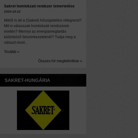
Sakret homlokzati rendszer ismertetése
2020-10-12
Miből is áll a (Sakret) hőszigetelési rétegrend?
Mit is válasszak homlokzati rendszerek
esetén? Mennyi az energiamegtartás
különböző falszerkezeteknél? Tudja meg a
választ most...
Tovább »
Összes hír megtekintése »
SAKRET-HUNGÁRIA