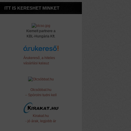
ITT IS KERESHET MINKET
Kiemelt partnere a
KBL-Hungária Kft.
Árukereső, a hiteles
vásárlási kalauz
Olcsóbbat.hu
– Spórolni tudni kell
Kirakat.hu
- jó árak, legjobb ár