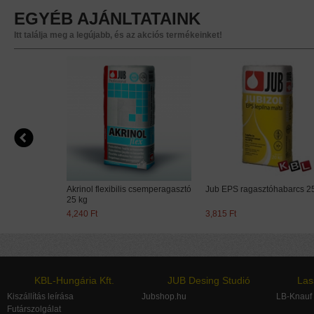
EGYÉB AJÁNLTATAINK
Itt találja meg a legújabb, és az akciós termékeinket!
FEDŐVAKOLAT
rol
Akrinol flexibilis csemperagasztó
Jub EPS ragasztóhabarcs 2
25 kg
4,240 Ft
3,815 Ft
ÉPÍTÉSI FESTÉKEK
KBL-Hungária Kft.
JUB Desing Studió
Las
Kiszállítás leírása
Jubshop.hu
LB-Knauf
Futárszolgálat