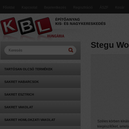
Főoldal
Kapcsolat
Bejelentkezés
Regisztráció
ÁSZF
Kosár
Stegu Woo
TARTÓSAN OLCSÓ TERMÉKEK
SAKRET HABARCSOK
SAKRET ESZTRICH
SAKRET VAKOLAT
SAKRET HOMLOKZATI VAKOLAT
Széles körben kínálu
kiegészítőket, amely