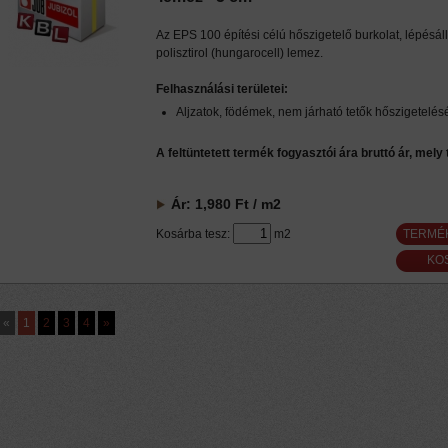
Az EPS 100 építési célú hőszigetelő burkolat, lépésál
polisztirol (hungarocell) lemez.
Felhasználási területei:
Aljzatok, födémek, nem járható tetők hőszigetelés
A feltüntetett termék fogyasztói ára bruttó ár, mely
Ár:
1,980
Ft
/ m2
Kosárba tesz:
m2
TERMÉ
«
1
2
3
4
»