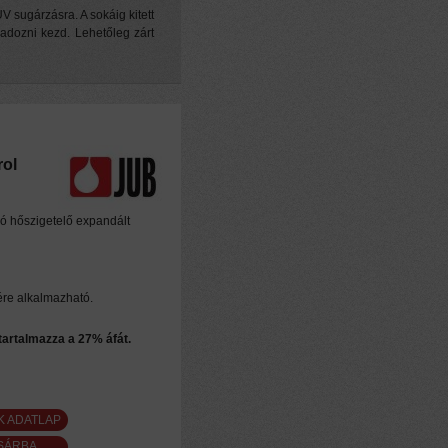
V sugárzásra. A sokáig kitett
adozni kezd. Lehetőleg zárt
rol
ló hőszigetelő expandált
ére alkalmazható.
 tartalmazza a 27% áfát.
K ADATLAP