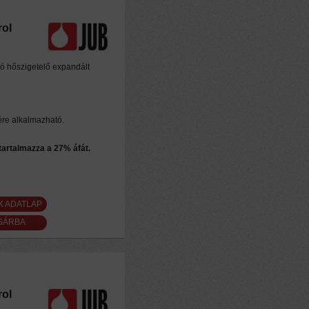
rol
ló hőszigetelő expandált
ére alkalmazható.
 tartalmazza a 27% áfát.
K ADATLAP
rol