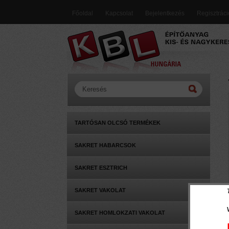
Főoldal
Kapcsolat
Bejelentkezés
Regisztrác
TARTÓSAN OLCSÓ TERMÉKEK
SAKRET HABARCSOK
SAKRET ESZTRICH
SAKRET VAKOLAT
SAKRET HOMLOKZATI VAKOLAT