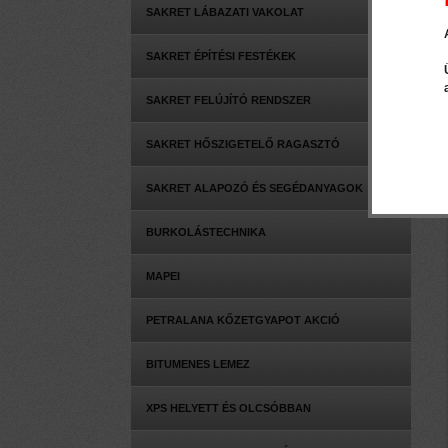
SAKRET LÁBAZATI VAKOLAT
SAKRET ÉPÍTÉSI FESTÉKEK
SAKRET FELÚJÍTÓ RENDSZER
SAKRET HŐSZIGETELŐ RAGASZTÓ
SAKRET ALAPOZÓ ÉS SEGÉDANYAGOK
BURKOLÁSTECHNIKA
MAPEI
PETRALANA KŐZETGYAPOT AKCIÓ
BITUMENES LEMEZ
XPS HELYETT ÉS OLCSÓBBAN