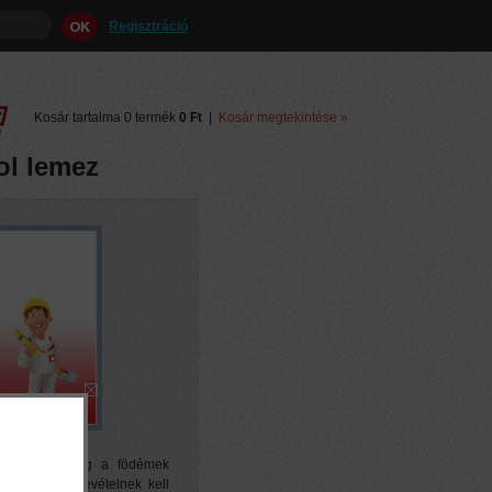
Regisztráció
Kosár tartalma 0 termék
0 Ft
|
Kosár megtekintése »
ol lemez
szigetelő anyag a födémek
anikai igénybevételnek kell