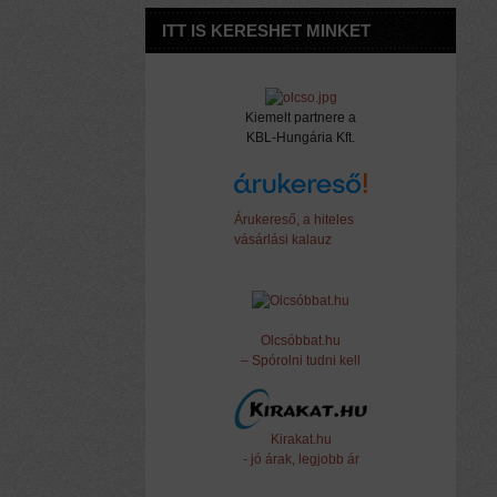
ITT IS KERESHET MINKET
Kiemelt partnere a
KBL-Hungária Kft.
Árukereső, a hiteles
vásárlási kalauz
Olcsóbbat.hu
– Spórolni tudni kell
Kirakat.hu
- jó árak, legjobb ár