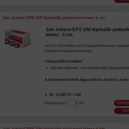
Jub Jubizol EPS 100 lépésálló polisztirol lemez 3 cm
Jub Jubizol EPS 100 lépésálló poliszti
lemez - 3 cm
Az EPS 100 építési célú hőszigetelő burkolat, lépésál
polisztirol (hungarocell) lemez.
Felhasználási területei:
Aljzatok, födémek, nem járható tetők hőszigetelés
A feltüntetett termék fogyasztói ára bruttó ár, mely
Ár:
1,185
Ft
/ m2
Kosárba tesz:
m2
TERMÉ
Jub Jubizol EPS 100 lépésálló polisztirol lemez 4 cm