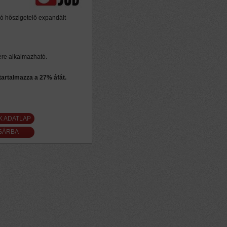
ló hőszigetelő expandált
ére alkalmazható.
 tartalmazza a 27% áfát.
K ADATLAP