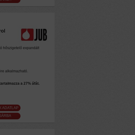
rol
ló hőszigetelő expandált
ére alkalmazható.
 tartalmazza a 27% áfát.
K ADATLAP