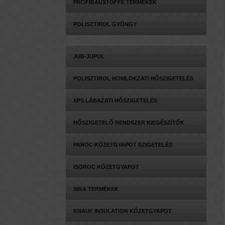
PROFIBAUSTOFFE TERMÉKEK
POLISZTIROL GYÖNGY
JUB-JUPOL
POLISZTIROL HOMLOKZATI HŐSZIGETELÉS
XPS LÁBAZATI HŐSZIGETELÉS
HŐSZIGETELŐ RENDSZER KIEGÉSZÍTŐK
PAROC KŐZETGYAPOT SZIGETELÉS
ISOROC KŐZETGYAPOT
SIKA TERMÉKEK
KNAUF INSULATION KŐZETGYAPOT