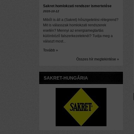
Sakret homlokzati rendszer ismertetése
2020-10-12
Miből is áll a (Sakret) hőszigetelési rétegrend?
Mit is válasszak homlokzati rendszerek
esetén? Mennyi az energiamegtartás
különböző falszerkezeteknél? Tudja meg a
választ most...
Tovább »
Összes hír megtekintése »
SAKRET-HUNGÁRIA