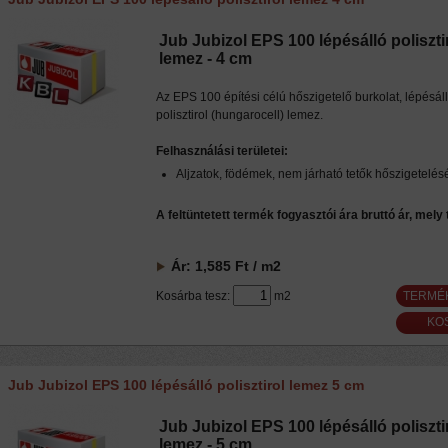
Jub Jubizol EPS 100 lépésálló poliszti
lemez - 4 cm
Az EPS 100 építési célú hőszigetelő burkolat, lépésál
polisztirol (hungarocell) lemez.
Felhasználási területei:
Aljzatok, födémek, nem járható tetők hőszigetelés
A feltüntetett termék fogyasztói ára bruttó ár, mely
Ár:
1,585
Ft
/ m2
Kosárba tesz:
m2
TERMÉ
Jub Jubizol EPS 100 lépésálló polisztirol lemez 5 cm
Jub Jubizol EPS 100 lépésálló poliszti
lemez - 5 cm