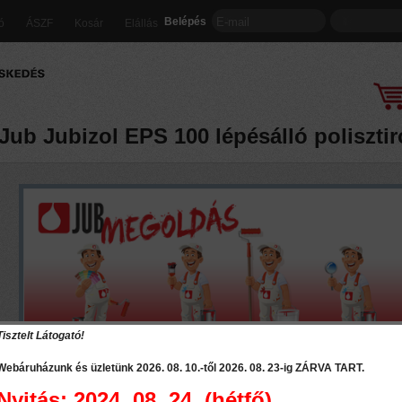
Belépés
ió
ÁSZF
Kosár
Elállás
Jub Jubizol EPS 100 lépésálló polisztir
Tisztelt Látogató!
Webáruházunk és üzletünk 2026. 08. 10.-től 2026. 08. 23-ig
ZÁRVA TART
.
Az EPS 100 lépésálló polisztirol hablemez leggyakrabban használt hő
Nyitás: 2024. 08. 24. (hétfő)
hőszigetelésénél. Olyan épületszerkezetekhez ajánlott, ahol nagyobb mech