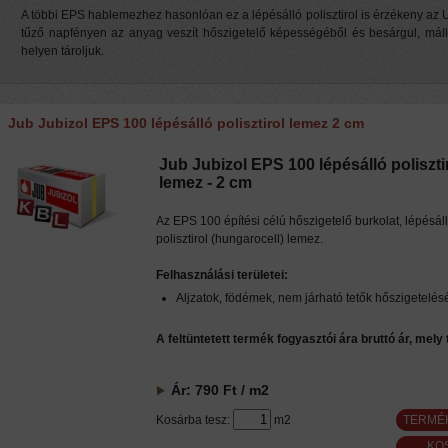
A többi EPS hablemezhez hasonlóan ez a lépésálló polisztirol is érzékeny az U
tűző napfényen az anyag veszít hőszigetelő képességéből és besárgul, máll
helyen tároljuk.
Jub Jubizol EPS 100 lépésálló polisztirol lemez 2 cm
Jub Jubizol EPS 100 lépésálló poliszti
lemez - 2 cm
Az EPS 100 építési célú hőszigetelő burkolat, lépésál
polisztirol (hungarocell) lemez.
Felhasználási területei:
Aljzatok, födémek, nem járható tetők hőszigetelés
A feltüntetett termék fogyasztói ára bruttó ár, mely
Ár:
790
Ft
/ m2
Kosárba tesz:
m2
TERMÉ