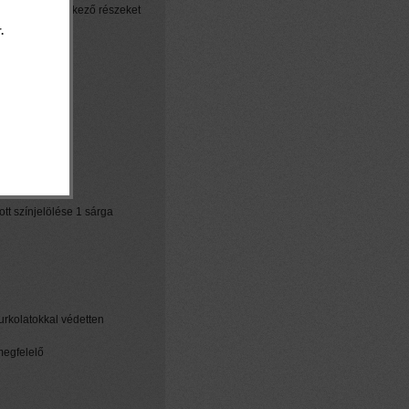
a talajjal érintkező részeket
.
ásait
ezeti elemeit
tt színjelölése 1 sárga
urkolatokkal védetten
megfelelő