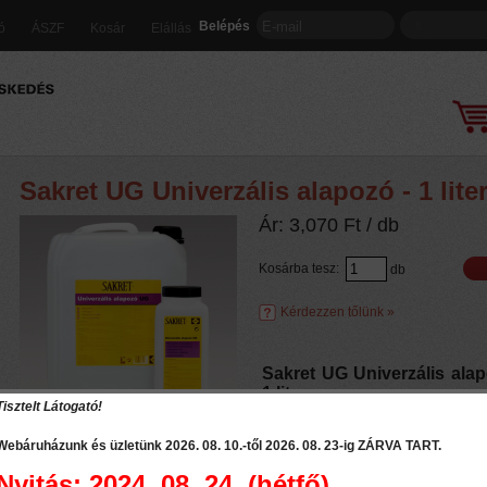
Belépés
ió
ÁSZF
Kosár
Elállás
Sakret UG Univerzális alapozó - 1 lite
Ár:
3,070
Ft
/ db
Kosárba tesz:
db
Kérdezzen tőlünk »
Sakret UG Univerzális alap
1 liter
Tisztelt Látogató!
Oldószermentes alapozó. Nedvszív
Webáruházunk és üzletünk 2026. 08. 10.-től 2026. 08. 23-ig
ZÁRVA TART
.
rétegként használható ásványi alapf
és aljzatra, kül- és beltéri felhasznál
Nyitás: 2024. 08. 24. (hétfő)