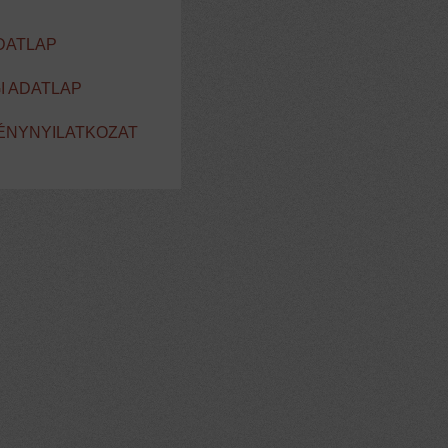
DATLAP
I ADATLAP
MÉNYNYILATKOZAT