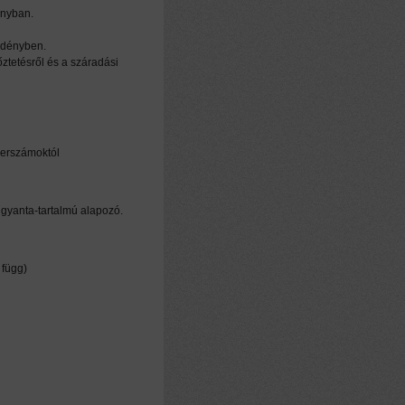
ányban.
 edényben.
ztetésről és a száradási
szerszámoktól
gyanta-tartalmú alapozó.
 függ)