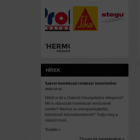
HÍREK
Sakret homlokzati rendszer ismertetése
2020-10-12
Miből is áll a (Sakret) hőszigetelési rétegrend?
Mit is válasszak homlokzati rendszerek
esetén? Mennyi az energiamegtartás
különböző falszerkezeteknél? Tudja meg a
választ most...
Tovább »
Összes hír megtekintése »