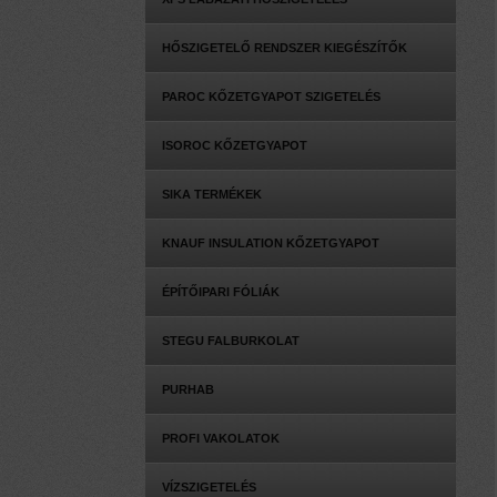
HŐSZIGETELŐ RENDSZER KIEGÉSZÍTŐK
PAROC KŐZETGYAPOT SZIGETELÉS
ISOROC KŐZETGYAPOT
SIKA TERMÉKEK
KNAUF INSULATION KŐZETGYAPOT
ÉPÍTŐIPARI FÓLIÁK
STEGU FALBURKOLAT
PURHAB
PROFI VAKOLATOK
VÍZSZIGETELÉS