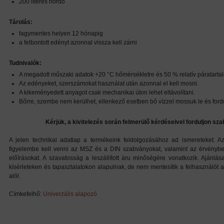
200 literes hordó
Tárolás:
fagymentes helyen 12 hónapig
a felbontott edényt azonnal vissza kell zárni
Tudnivalók:
A megadott műszaki adatok +20 °C hőmérsékletre és 50 % relatív páratarta
Az edényeket, szerszámokat használat után azonnal el kell mosni.
A kikeményedett anyagot csak mechanikai úton lehet eltávolítani.
Bőrre, szembe nem kerülhet, ellenkező esetben bő vízzel mossuk le és ford
Kérjük, a kivitelezés során felmerülő kérdéseivel forduljon s
A jelen technikai adatlap a termékeink feldolgozásához ad ismereteket. A
figyelembe kell venni az MSZ és a DIN szabványokat, valamint az érvénybe
előírásokat. A szavatosság a leszállított áru minőségére vonatkozik. Ajánlás
kísérleteken és tapasztalatokon alapulnak, de nem mentesítik a felhasználót 
alól.
Címkefelhő:
Univerzális alapozó