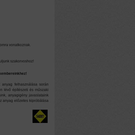
lomra vonatkoznak.
uljunk szakorvoshoz!
zakembereinkhez!
z anyag felhasználása során
n lévő építészeti és műszaki
aink, anyagigény javaslataink
az anyag előzetes kipróbálása