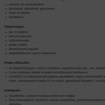
anhidrid- és cementesztrich
gipszlapok, válaszfalak, gipszkarton
beton és téglafal
farostlemez
Tulajdonságok:
bel- és kültérre
falra és padozatra
oldószermentes
javítja a kötést
kikeményedve fagyálló
megakadályozza a gyors vízelvonást
Felület-előkészítés:
Az alapfelület legyen: szilárd, hordképes, repedésmentes olaj-, zsír-, porme
A nem hordképes felületi részeket homokfúvással távolítsuk el.
A SAKRET UG felhasználhatóságának alapfeltétele, hogy a cementkötésű al
súly%, anhidridestrich esetén 0,5 cm súly%, gipszkötésű felületnél 1 cm sú
Feldolgozás:
Farostlemez, csempe és járólap esetén nem hígítjuk.
Sima cementestrich, készbeton-elemek, betonfödém, anhidridfolyóestrich ese
arányban.