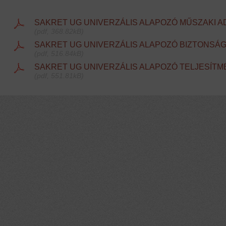
SAKRET UG UNIVERZÁLIS ALAPOZÓ MŰSZAKI A
(pdf, 368.82kB)
SAKRET UG UNIVERZÁLIS ALAPOZÓ BIZTONSÁG
(pdf, 516.84kB)
SAKRET UG UNIVERZÁLIS ALAPOZÓ TELJESÍT
(pdf, 551.81kB)