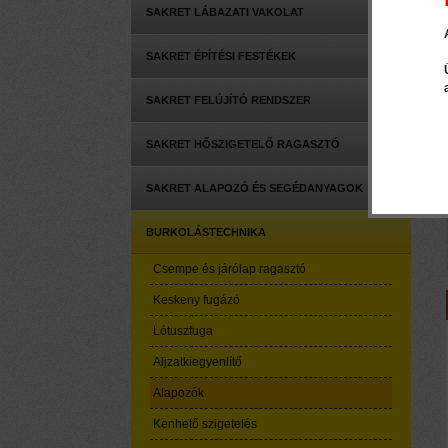
SAKRET LÁBAZATI VAKOLAT
SAKRET ÉPÍTÉSI FESTÉKEK
SAKRET FELÚJÍTÓ RENDSZER
SAKRET HŐSZIGETELŐ RAGASZTÓ
SAKRET ALAPOZÓ ÉS SEGÉDANYAGOK
BURKOLÁSTECHNIKA
Csempe és járólap ragasztó
Keskeny fugázó
Lótuszfuga
Aljzatkiegyenlítő
Alapozók
Kenhető szigetelés