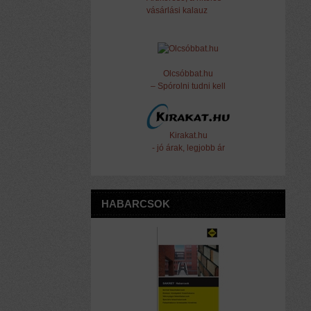
vásárlási kalauz
Olcsóbbat.hu
– Spórolni tudni kell
Kirakat.hu
- jó árak, legjobb ár
HABARCSOK