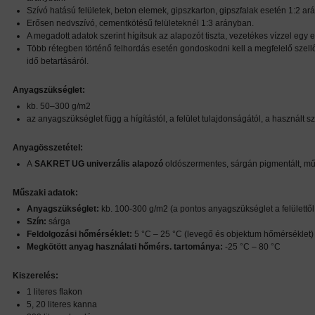
Szívó hatású felületek, beton elemek, gipszkarton, gipszfalak esetén 1:2 ar
Erősen nedvszívó, cementkötésű felületeknél 1:3 arányban.
A megadott adatok szerint hígítsuk az alapozót tiszta, vezetékes vízzel egy
Több rétegben történő felhordás esetén gondoskodni kell a megfelelő szellő
idő betartásáról.
Anyagszükséglet:
kb. 50–300 g/m2
az anyagszükséglet függ a hígítástól, a felület tulajdonságától, a használt 
Anyagösszetétel:
A
SAKRET UG univerzális alapozó
oldószermentes, sárgán pigmentált, mű
Műszaki adatok:
Anyagszükséglet:
kb. 100-300 g/m2 (a pontos anyagszükséglet a felülettől
Szín:
sárga
Feldolgozási hőmérséklet:
5 °C – 25 °C (levegő és objektum hőmérséklet)
Megkötött anyag használati hőmérs. tartománya:
-25 °C – 80 °C
Kiszerelés:
1 literes flakon
5, 20 literes kanna