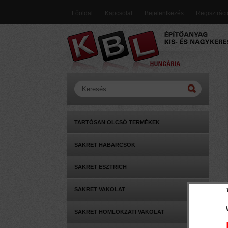
Főoldal
Kapcsolat
Bejelentkezés
Regisztrác
TARTÓSAN OLCSÓ TERMÉKEK
SAKRET HABARCSOK
SAKRET ESZTRICH
SAKRET VAKOLAT
SAKRET HOMLOKZATI VAKOLAT