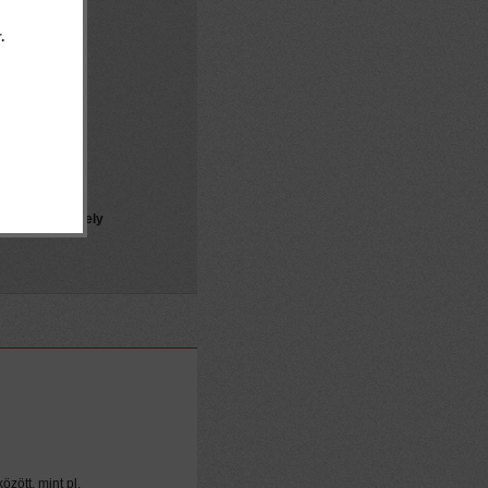
.
ton (1:1),
rtonon (1:2),
 (1:2), egyéb
en, csempén
a bruttó ár, mely
özött, mint pl.