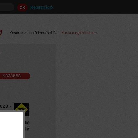
Regisztráció
Kosár tartalma 0 termék
0 Ft
|
Kosár megtekintése »
r
ozó -
ást kiegyenlítő
elületeken. Falra
ásra.