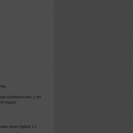
ntes
ap víztartalma max. 2 cm
ly% legyen.
tén vízzel hígítjuk 1:1