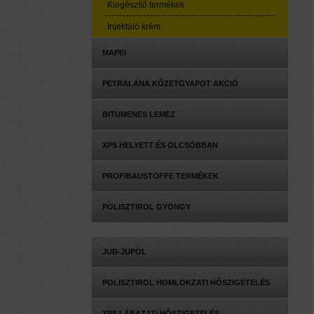
Kiegészítő termékek
Injektáló krém
MAPEI
PETRALANA KŐZETGYAPOT AKCIÓ
BITUMENES LEMEZ
XPS HELYETT ÉS OLCSÓBBAN
PROFIBAUSTOFFE TERMÉKEK
POLISZTIROL GYÖNGY
JUB-JUPOL
POLISZTIROL HOMLOKZATI HŐSZIGETELÉS
XPS LÁBAZATI HŐSZIGETELÉS