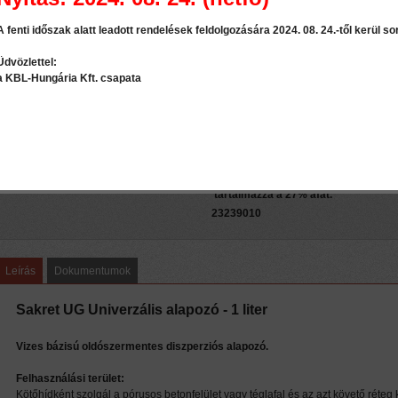
Jellemzői:
A fenti időszak alatt leadott rendelések feldolgozására 2024. 08. 24.-től kerül sor
sárgán pigmentált
kézi feldolgozhatóságú
Üdvözlettel:
kikötve időjárás- és fagyálló
a KBL-Hungária Kft. csapata
higítása: ásványi vakola
gipszvakolaton (1:2), gipszka
betonon (1:1-1:3), pórusbetonon
ásványi alapon, farostlemez
(hígitás nélkül)
A feltüntetett termék fogyasztói ár
tartalmazza a 27% áfát.
23239010
Leírás
Dokumentumok
Sakret UG Univerzális alapozó - 1 liter
Vizes bázisú oldószermentes diszperziós alapozó.
Felhasználási terület:
Kötőhídként szolgál a pórusos betonfelület vagy téglafal és az azt követő réteg k